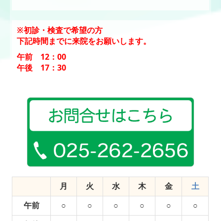
※初診・検査で希望の方
下記時間までに来院をお願いします。
午前 12：00
午後 17：30
月
火
水
木
金
土
午前
○
○
○
○
○
○